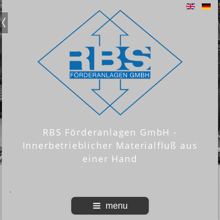
RBS Förderanlagen GmbH -
Innerbetrieblicher Materialfluß aus
einer Hand
menu