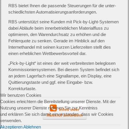
RBS bietet Ihnen die passende Steuerungen für die unter­
schied­­lichs­ten Auto­­matisierungs­an­for­de­rungen.
RBS unterstützt seine Kunden mit Pick-by-Light-Systemen
dabei Abläufe beim innerbetrieblichen Materialfluss zu
optimieren, den Warendurchsatz zu erhöhen und die
Fehlerquote zu senken. Gerade im Hinblick auf den
Internethandel mit seinen kurzen Lieferzeiten stellt dies
einen erheblichen Wettbewerbsvorteil dar.
„Pick-by-Light“ ist eines der weit verbreitesten beleglosen
Kommissioniersystemen. Bei diesem System befindet sich
an jedem Lagerfach eine Signallampe, ein Display, eine
Quittierungstaste und ggf. eine Eingabe- bzw.
Korrekturtaste.
Wir benutzen Cookies
Cookies erleichtern die Bereitstellung unserer Dienste. Mit der
Nutzung unserer Dienste nehmen Sie zur Kenntniss
Infos oder
und erklären Sie sich damit einverstanden, dass wir Cookies
Rückruf anfordern
verwenden.
Akzeptieren
Ablehnen