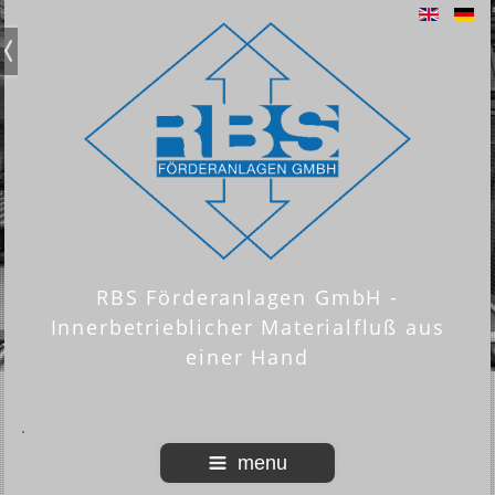
RBS Förderanlagen GmbH -
Innerbetrieblicher Materialfluß aus
einer Hand
menu