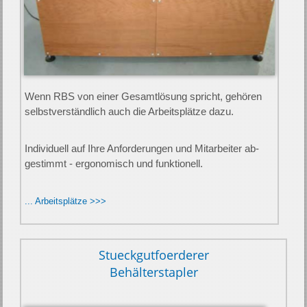
Wenn RBS von einer Ge­samt­lös­ung spricht, ge­hören
selbst­ver­ständ­lich auch die Arbeit­splätze dazu.
In­di­vi­duell auf Ihre An­forder­ungen und Mit­arbeiter ab­
gestimmt - ergon­omisch und funk­tionell.
... Arbeitsplätze >>>
Stueckgutfoerderer
Behälterstapler