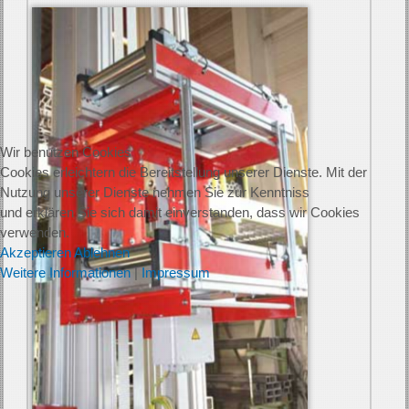
Wir benutzen Cookies
Cookies erleichtern die Bereitstellung unserer Dienste. Mit der
Nutzung unserer Dienste nehmen Sie zur Kenntniss
und erklären Sie sich damit einverstanden, dass wir Cookies
verwenden.
Akzeptieren
Ablehnen
Weitere Informationen
|
Impressum