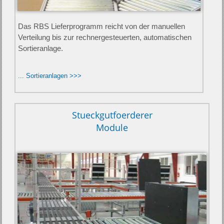
Das RBS Lieferprogramm reicht von der ma­nuellen
Ver­teil­ung bis zur rech­ner­­­ge­­steuerten, auto­­matischen
Sor­tier­anlage.
... Sortieranlagen >>>
Stueckgutfoerderer
Module