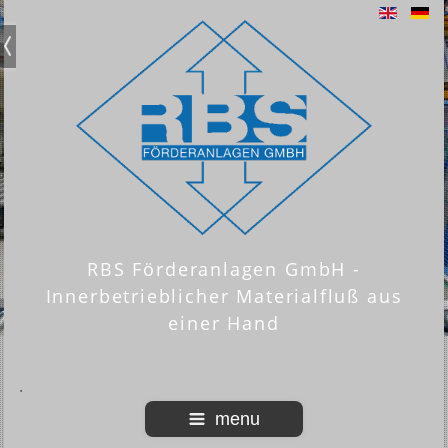
RBS Förderanlagen GmbH -
Innerbetrieblicher Materialfluß aus
einer Hand
menu