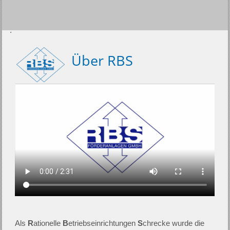
Über RBS
Als
R
ationelle
B
etriebseinrich­tun­gen
S
chrecke wurde die