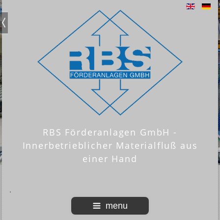
RBS Förderanlagen GmbH -
Innerbetrieblicher Materialfluß aus
einer Hand
menu