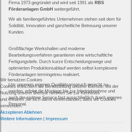
Firma 1973 gegründet und wird seit 1991 als
RBS
Förderanlagen GmbH
weitergeführt.
Wir als familiengeführtes Unternehmen stehen seit dem für
Solidität, Innovation und ganzheitliche Betreuung unserer
Kunden.
Großflächige Werkshallen und moderne
Bearbeitungsverfahren garantieren eine wirtschaftliche
Fertigungstiefe. Durch kurze Entscheidungswege und
optimierten Produktionsablauf werden selbst komplexere
Förderanlagen termingetreu realisiert.
Wir benutzen Cookies
Um unserem eigenen Qualitätsanspruch gerecht zu
Cookies erleichtern die Bereitstellung unserer Dienste. Mit der
werden, erfolgt die Montage bis zur Inbetriebnahme und
Nutzung unserer Dienste nehmen Sie zur Kenntniss
auch der spätere Service fast ausschließlich durch eigenes
und erklären Sie sich damit einverstanden, dass wir Cookies
Personal.
verwenden.
Akzeptieren
Ablehnen
Weitere Informationen
|
Impressum